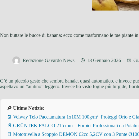
Non buttare le bucce di banana: ecco come trasformano le tue piante in
Redazione Gavardo News
18 Gennaio 2026
Gi
C’è un piccolo gesto che sembra banale, quasi automatico, e invece può 
aspettavo un “aiutino” leggero. Invece ho visto foglie più turgide, fior
🔎 Ultime Notizie:
📄 Velway Telo Pacciamatura 1x10M 100g/m², Proteggi Orto e Giar
📄 GRÜNTEK FALCO 215 mm – Forbici Professionali da Potatura pe
📄 Mototrivella a Scoppio DEMON 62cc 5,2CV con 3 Punte Ø100/