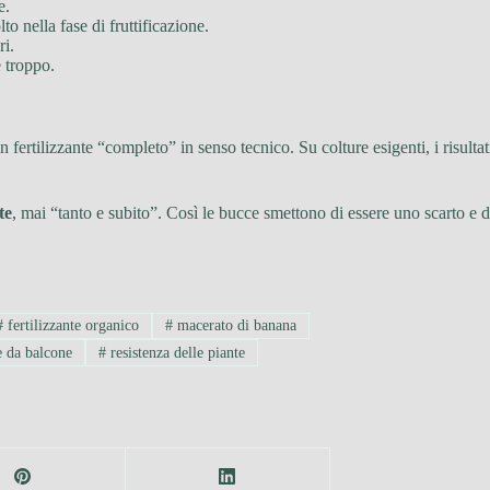
e.
to nella fase di fruttificazione.
ri.
e troppo.
n fertilizzante “completo” in senso tecnico. Su colture esigenti, i risul
te
, mai “tanto e subito”. Così le bucce smettono di essere uno scarto e 
#
fertilizzante organico
#
macerato di banana
e da balcone
#
resistenza delle piante