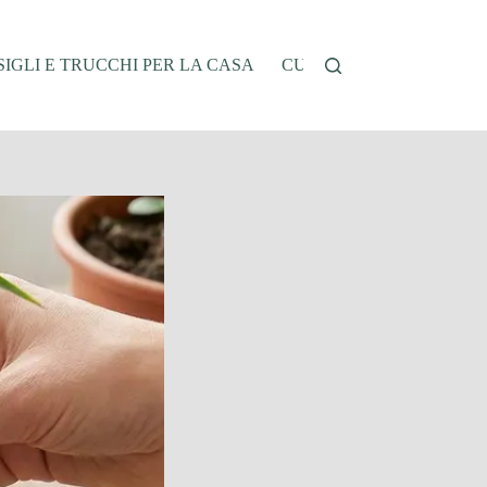
IGLI E TRUCCHI PER LA CASA
CUCINA E RICETTE
G