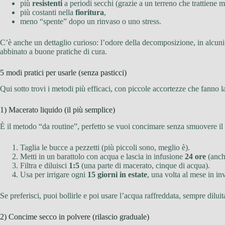
più
resistenti
a periodi secchi (grazie a un terreno che trattiene m
più costanti nella
fioritura
,
meno “spente” dopo un rinvaso o uno stress.
C’è anche un dettaglio curioso: l’odore della decomposizione, in alcuni c
abbinato a buone pratiche di cura.
5 modi pratici per usarle (senza pasticci)
Qui sotto trovi i metodi più efficaci, con piccole accortezze che fanno l
1) Macerato liquido (il più semplice)
È il metodo “da routine”, perfetto se vuoi concimare senza smuovere il 
Taglia le bucce a pezzetti (più piccoli sono, meglio è).
Metti in un barattolo con acqua e lascia in infusione
24 ore
(anch
Filtra e diluisci
1:5
(una parte di macerato, cinque di acqua).
Usa per irrigare ogni
15 giorni in estate
, una volta al mese in in
Se preferisci, puoi bollirle e poi usare l’acqua raffreddata, sempre diluit
2) Concime secco in polvere (rilascio graduale)