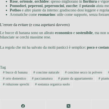
Rose
,
ortensie
,
orchidee
: spesso migliorano in
fioritura
e vigor
Pomodori
,
peperoni
,
peperoncini
,
zucche
: il
potassio
aiuta mol
Pothos
e altre piante da interno: gradiscono dosi leggere e regola
Aromatiche come
rosmarino
: utile come supporto, senza forzar
L’errore da evitare (e cosa aspettarsi davvero)
Le bucce di banana sono un alleato
economico
e
sostenibile
, ma non u
bilanciate se cerchi massime rese.
La regola che mi ha salvato da molti pasticci è semplice:
poco e costan
Tag
#
bucce di banana
#
concime naturale
#
concime secco in polvere
#
orto domestico
#
pacciamatura
#
piante da appartamento
#
piant
#
riduzione sprechi
#
sostanza organica suolo