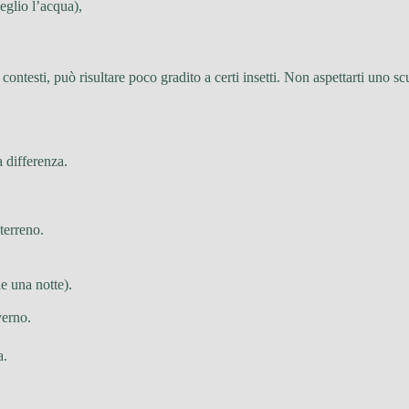
eglio l’acqua),
ontesti, può risultare poco gradito a certi insetti. Non aspettarti uno s
a differenza.
terreno.
e una notte).
verno.
a.