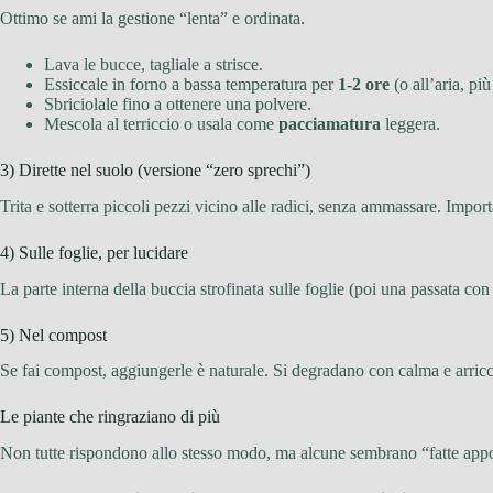
Ottimo se ami la gestione “lenta” e ordinata.
Lava le bucce, tagliale a strisce.
Essiccale in forno a bassa temperatura per
1-2 ore
(o all’aria, pi
Sbriciolale fino a ottenere una polvere.
Mescola al terriccio o usala come
pacciamatura
leggera.
3) Dirette nel suolo (versione “zero sprechi”)
Trita e sotterra piccoli pezzi vicino alle radici, senza ammassare. Import
4) Sulle foglie, per lucidare
La parte interna della buccia strofinata sulle foglie (poi una passata c
5) Nel compost
Se fai compost, aggiungerle è naturale. Si degradano con calma e arricc
Le piante che ringraziano di più
Non tutte rispondono allo stesso modo, ma alcune sembrano “fatte appo