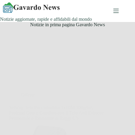
Salta
al
contenuto
Notizie aggiornate, rapide e affidabili dal mondo
Notizie in prima pagina Gavardo News
Offerte
Velway Telo Pacciamatura 1x10M 100g/m²,
Proteggi Orto e Giardino con il Telo Anti Erbacce
Permeabile e Resistente ai Raggi UV