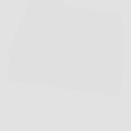
Quando si sistema l’orto o si mette ordine in
giardino, c’è sempre un momento in cui spuntano
erbacce dove non dovrebbero. Velway Telo
Pacciamatura nasce proprio per risolvere questo
problema in modo semplice e pratico. Con Velway