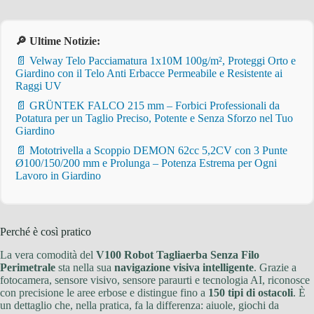
🔎 Ultime Notizie:
📄 Velway Telo Pacciamatura 1x10M 100g/m², Proteggi Orto e
Giardino con il Telo Anti Erbacce Permeabile e Resistente ai
Raggi UV
📄 GRÜNTEK FALCO 215 mm – Forbici Professionali da
Potatura per un Taglio Preciso, Potente e Senza Sforzo nel Tuo
Giardino
📄 Mototrivella a Scoppio DEMON 62cc 5,2CV con 3 Punte
Ø100/150/200 mm e Prolunga – Potenza Estrema per Ogni
Lavoro in Giardino
Perché è così pratico
La vera comodità del
V100 Robot Tagliaerba Senza Filo
Perimetrale
sta nella sua
navigazione visiva intelligente
. Grazie a
fotocamera, sensore visivo, sensore paraurti e tecnologia AI, riconosce
con precisione le aree erbose e distingue fino a
150 tipi di ostacoli
. È
un dettaglio che, nella pratica, fa la differenza: aiuole, giochi da