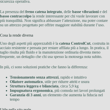
sicurezza operativa.
La presenza del
freno catena integrato
, delle
basse vibrazioni
e del
basso contraccolpo
la rende interessante per chi vuole lavorare con
più tranquillità. Non significa abbassare l’attenzione, ma poter contare
su un attrezzo progettato per offrire maggiore stabilità durante l’uso.
Cosa la rende diversa
Uno degli aspetti più apprezzabili è la
catena ControlCut
, costruita in
acciaio resistente e pensata per restare affilata più a lungo. In pratica, il
taglio risulta più fluido e la manutenzione ordinaria diventa meno
frequente, un dettaglio che chi usa spesso la motosega nota subito.
In più, ci sono soluzioni pratiche che fanno la differenza:
Tensionamento senza attrezzi
, rapido e intuitivo
Oliatore automatico
, utile per ridurre attriti e usura
Struttura leggera e bilanciata
, circa 5,9 kg
Impugnatura ergonomica
, più comoda nei lavori prolungati
Garanzia di 3 anni
, un elemento che aumenta la fiducia nel
tempo
Utile nella vita reale