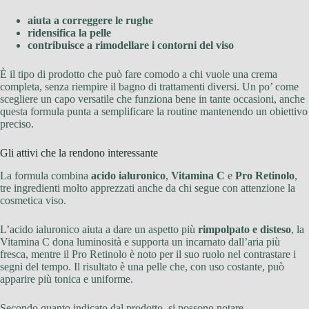
aiuta a correggere le rughe
ridensifica la pelle
contribuisce a rimodellare i contorni del viso
È il tipo di prodotto che può fare comodo a chi vuole una crema
completa, senza riempire il bagno di trattamenti diversi. Un po’ come
scegliere un capo versatile che funziona bene in tante occasioni, anche
questa formula punta a semplificare la routine mantenendo un obiettivo
preciso.
Gli attivi che la rendono interessante
La formula combina
acido ialuronico
,
Vitamina C
e
Pro Retinolo
,
tre ingredienti molto apprezzati anche da chi segue con attenzione la
cosmetica viso.
L’acido ialuronico aiuta a dare un aspetto più
rimpolpato e disteso
, la
Vitamina C dona luminosità e supporta un incarnato dall’aria più
fresca, mentre il Pro Retinolo è noto per il suo ruolo nel contrastare i
segni del tempo. Il risultato è una pelle che, con uso costante, può
apparire più tonica e uniforme.
Secondo quanto indicato dal prodotto, si possono notare