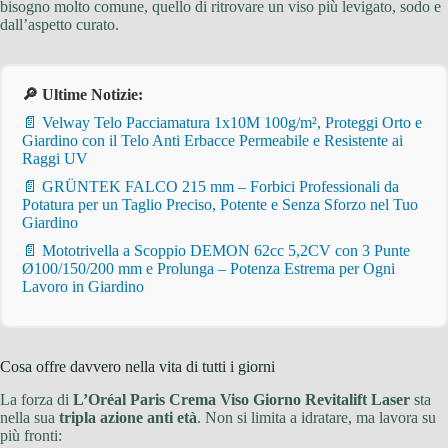
bisogno molto comune, quello di ritrovare un viso più levigato, sodo e
dall’aspetto curato.
🔎 Ultime Notizie:
📄 Velway Telo Pacciamatura 1x10M 100g/m², Proteggi Orto e
Giardino con il Telo Anti Erbacce Permeabile e Resistente ai
Raggi UV
📄 GRÜNTEK FALCO 215 mm – Forbici Professionali da
Potatura per un Taglio Preciso, Potente e Senza Sforzo nel Tuo
Giardino
📄 Mototrivella a Scoppio DEMON 62cc 5,2CV con 3 Punte
Ø100/150/200 mm e Prolunga – Potenza Estrema per Ogni
Lavoro in Giardino
Cosa offre davvero nella vita di tutti i giorni
La forza di
L’Oréal Paris Crema Viso Giorno Revitalift Laser
sta
nella sua
tripla azione anti età
. Non si limita a idratare, ma lavora su
più fronti: