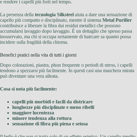
e rendere i capelli più forti nel tempo.
La presenza della
tecnologia Silksteel
aiuta a dare una sensazione di
capello più compatto e disciplinato, mentre il sistema
Metal Purifier
contribuisce a liberare la fibra dai residui metallici che possono
accumularsi lavaggio dopo lavaggio. È un dettaglio che spesso passa
inosservato, ma chi si occupa seriamente di haircare sa quanto possa
incidere sulla fragilità della chioma.
Benefici pratici nella vita di tutti i giorni
Dopo colorazioni, piastra, phon frequente o periodi di stress, i capelli
tendono a spezzarsi più facilmente. In questi casi una maschera mirata
può diventare una vera alleata.
Cosa si nota più facilmente:
capelli più morbidi e facili da districare
lunghezze più disciplinate e meno ribelli
maggiore lucentezza
minore tendenza alla rottura
sensazione di fibra più piena e setosa
Il bello è che non si tratta solo di un effetto estetico. Un capello meglio