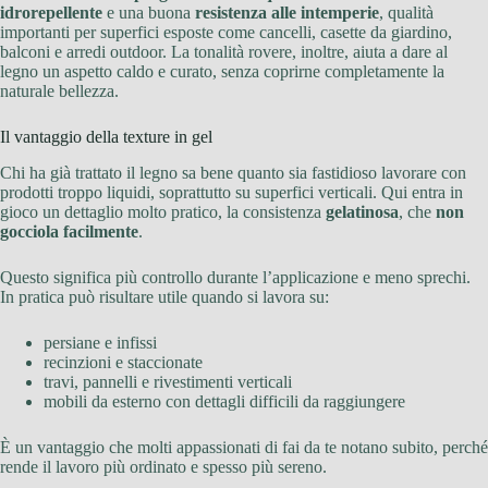
idrorepellente
e una buona
resistenza alle intemperie
, qualità
importanti per superfici esposte come cancelli, casette da giardino,
balconi e arredi outdoor. La tonalità rovere, inoltre, aiuta a dare al
legno un aspetto caldo e curato, senza coprirne completamente la
naturale bellezza.
Il vantaggio della texture in gel
Chi ha già trattato il legno sa bene quanto sia fastidioso lavorare con
prodotti troppo liquidi, soprattutto su superfici verticali. Qui entra in
gioco un dettaglio molto pratico, la consistenza
gelatinosa
, che
non
gocciola facilmente
.
Questo significa più controllo durante l’applicazione e meno sprechi.
In pratica può risultare utile quando si lavora su:
persiane e infissi
recinzioni e staccionate
travi, pannelli e rivestimenti verticali
mobili da esterno con dettagli difficili da raggiungere
È un vantaggio che molti appassionati di fai da te notano subito, perché
rende il lavoro più ordinato e spesso più sereno.