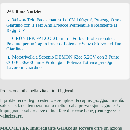
🔎 Ultime Notizie:
📄 Velway Telo Pacciamatura 1x10M 100g/m², Proteggi Orto e
Giardino con il Telo Anti Erbacce Permeabile e Resistente ai
Raggi UV
📄 GRÜNTEK FALCO 215 mm – Forbici Professionali da
Potatura per un Taglio Preciso, Potente e Senza Sforzo nel Tuo
Giardino
📄 Mototrivella a Scoppio DEMON 62cc 5,2CV con 3 Punte
Ø100/150/200 mm e Prolunga – Potenza Estrema per Ogni
Lavoro in Giardino
Protezione utile nella vita di tutti i giorni
Il problema del legno esterno è semplice da capire, pioggia, umidità,
sole e sbalzi di temperatura lo mettono alla prova ogni stagione. Un
impregnante valido deve quindi fare due cose bene,
proteggere
e
valorizzare
.
MAXMEYER Impregnante Gel Acqua Rovere
offre un’azione