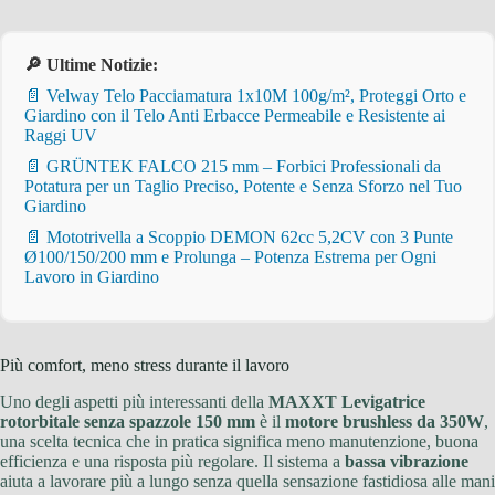
🔎 Ultime Notizie:
📄 Velway Telo Pacciamatura 1x10M 100g/m², Proteggi Orto e
Giardino con il Telo Anti Erbacce Permeabile e Resistente ai
Raggi UV
📄 GRÜNTEK FALCO 215 mm – Forbici Professionali da
Potatura per un Taglio Preciso, Potente e Senza Sforzo nel Tuo
Giardino
📄 Mototrivella a Scoppio DEMON 62cc 5,2CV con 3 Punte
Ø100/150/200 mm e Prolunga – Potenza Estrema per Ogni
Lavoro in Giardino
Più comfort, meno stress durante il lavoro
Uno degli aspetti più interessanti della
MAXXT Levigatrice
rotorbitale senza spazzole 150 mm
è il
motore brushless da 350W
,
una scelta tecnica che in pratica significa meno manutenzione, buona
efficienza e una risposta più regolare. Il sistema a
bassa vibrazione
aiuta a lavorare più a lungo senza quella sensazione fastidiosa alle mani