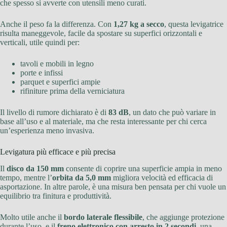
che spesso si avverte con utensili meno curati.
Anche il peso fa la differenza. Con
1,27 kg a secco
, questa levigatrice
risulta maneggevole, facile da spostare su superfici orizzontali e
verticali, utile quindi per:
tavoli e mobili in legno
porte e infissi
parquet e superfici ampie
rifiniture prima della verniciatura
Il livello di rumore dichiarato è di
83 dB
, un dato che può variare in
base all’uso e al materiale, ma che resta interessante per chi cerca
un’esperienza meno invasiva.
Levigatura più efficace e più precisa
Il
disco da 150 mm
consente di coprire una superficie ampia in meno
tempo, mentre l’
orbita da 5,0 mm
migliora velocità ed efficacia di
asportazione. In altre parole, è una misura ben pensata per chi vuole un
equilibrio tra finitura e produttività.
Molto utile anche il
bordo laterale flessibile
, che aggiunge protezione
durante l’uso, e il
freno elettronico con arresto in 2 secondi
, una