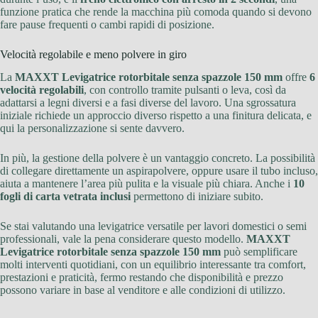
funzione pratica che rende la macchina più comoda quando si devono
fare pause frequenti o cambi rapidi di posizione.
Velocità regolabile e meno polvere in giro
La
MAXXT Levigatrice rotorbitale senza spazzole 150 mm
offre
6
velocità regolabili
, con controllo tramite pulsanti o leva, così da
adattarsi a legni diversi e a fasi diverse del lavoro. Una sgrossatura
iniziale richiede un approccio diverso rispetto a una finitura delicata, e
qui la personalizzazione si sente davvero.
In più, la gestione della polvere è un vantaggio concreto. La possibilità
di collegare direttamente un aspirapolvere, oppure usare il tubo incluso,
aiuta a mantenere l’area più pulita e la visuale più chiara. Anche i
10
fogli di carta vetrata inclusi
permettono di iniziare subito.
Se stai valutando una levigatrice versatile per lavori domestici o semi
professionali, vale la pena considerare questo modello.
MAXXT
Levigatrice rotorbitale senza spazzole 150 mm
può semplificare
molti interventi quotidiani, con un equilibrio interessante tra comfort,
prestazioni e praticità, fermo restando che disponibilità e prezzo
possono variare in base al venditore e alle condizioni di utilizzo.