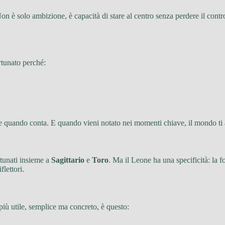
n è solo ambizione, è capacità di stare al centro senza perdere il control
rtunato perché:
otare quando conta. E quando vieni notato nei momenti chiave, il mondo ti
ortunati insieme a
Sagittario
e
Toro
. Ma il Leone ha una specificità: la f
flettori.
o più utile, semplice ma concreto, è questo: