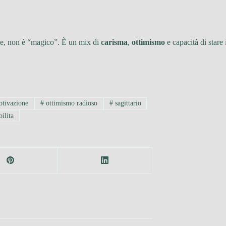
ine, non è “magico”. È un mix di
carisma
,
ottimismo
e capacità di stare
tivazione
#
ottimismo radioso
#
sagittario
bilita