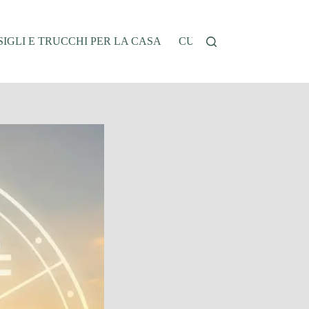
IGLI E TRUCCHI PER LA CASA
CUCINA E RICETTE
G