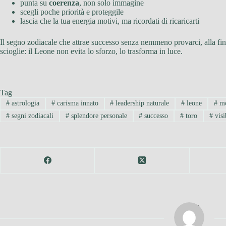
punta su
coerenza
, non solo immagine
scegli poche priorità e proteggile
lascia che la tua energia motivi, ma ricordati di ricaricarti
Il segno zodiacale che attrae successo senza nemmeno provarci, alla f
scioglie: il Leone non evita lo sforzo, lo trasforma in luce.
Tag
#
astrologia
#
carisma innato
#
leadership naturale
#
leone
#
mo
#
segni zodiacali
#
splendore personale
#
successo
#
toro
#
visi