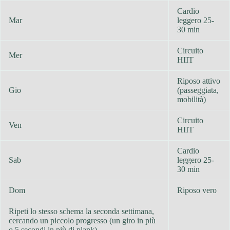
Cardio
Mar
leggero 25-
30 min
Circuito
Mer
HIIT
Riposo attivo
Gio
(passeggiata,
mobilità)
Circuito
Ven
HIIT
Cardio
Sab
leggero 25-
30 min
Dom
Riposo vero
Ripeti lo stesso schema la seconda settimana,
cercando un piccolo progresso (un giro in più
o 5 secondi in più di plank).