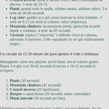
discesa. 3 serie da 10-15.
Plank
: gomiti sotto le spalle, schiena neutra, addome attivo. 3-4
serie da 30-60 secondi.
Leg raise
: gambe su e giù senza inarcare la zona lombare. 3
serie da 8-15 (se senti la schiena, riduci ampiezza).
Mountain climbers
: da posizione plank, ginocchia al petto
rapide e continue. 4 serie da 45 secondi.
Vacuum
: espira e “risucchia” l’addome verso la colonna,
attivando il trasverso. Utile soprattutto se sei già relativamente
magro.
Un circuito da 15-30 minuti che puoi ripetere 4 volte a settimana
Immaginalo come una playlist: pochi brani, ma al volume giusto.
Ripeti 3-4 giri, con 30-45 secondi di lavoro e 10-15 secondi di
recupero.
Plank
(30 secondi)
Mountain climbers
(45 secondi)
Crunch inverso
(20 ripetizioni)
Burpee
o squat thrust (30 secondi, ritmo controllato)
Plank laterale
(30 secondi per lato)
Obiettivo pratico: finire ogni giro “caldo”, ma non distrutto. Se sei