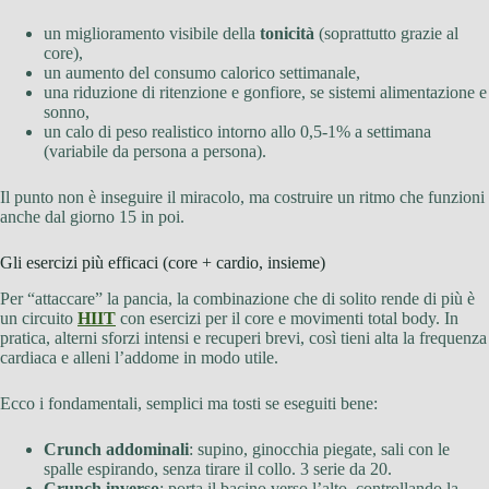
un miglioramento visibile della
tonicità
(soprattutto grazie al
core),
un aumento del consumo calorico settimanale,
una riduzione di ritenzione e gonfiore, se sistemi alimentazione e
sonno,
un calo di peso realistico intorno allo 0,5-1% a settimana
(variabile da persona a persona).
Il punto non è inseguire il miracolo, ma costruire un ritmo che funzioni
anche dal giorno 15 in poi.
Gli esercizi più efficaci (core + cardio, insieme)
Per “attaccare” la pancia, la combinazione che di solito rende di più è
un circuito
HIIT
con esercizi per il core e movimenti total body. In
pratica, alterni sforzi intensi e recuperi brevi, così tieni alta la frequenza
cardiaca e alleni l’addome in modo utile.
Ecco i fondamentali, semplici ma tosti se eseguiti bene:
Crunch addominali
: supino, ginocchia piegate, sali con le
spalle espirando, senza tirare il collo. 3 serie da 20.
Crunch inverso
: porta il bacino verso l’alto, controllando la