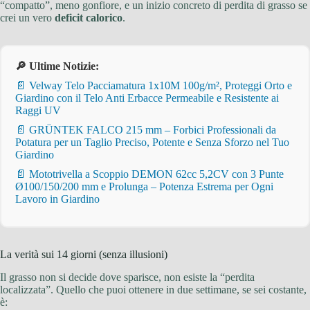
“compatto”, meno gonfiore, e un inizio concreto di perdita di grasso se
crei un vero
deficit calorico
.
🔎 Ultime Notizie:
📄 Velway Telo Pacciamatura 1x10M 100g/m², Proteggi Orto e
Giardino con il Telo Anti Erbacce Permeabile e Resistente ai
Raggi UV
📄 GRÜNTEK FALCO 215 mm – Forbici Professionali da
Potatura per un Taglio Preciso, Potente e Senza Sforzo nel Tuo
Giardino
📄 Mototrivella a Scoppio DEMON 62cc 5,2CV con 3 Punte
Ø100/150/200 mm e Prolunga – Potenza Estrema per Ogni
Lavoro in Giardino
La verità sui 14 giorni (senza illusioni)
Il grasso non si decide dove sparisce, non esiste la “perdita
localizzata”. Quello che puoi ottenere in due settimane, se sei costante,
è: