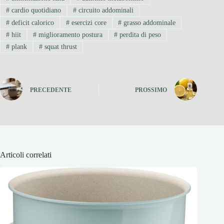
#
cardio quotidiano
#
circuito addominali
#
deficit calorico
#
esercizi core
#
grasso addominale
#
hiit
#
miglioramento postura
#
perdita di peso
#
plank
#
squat thrust
PRECEDENTE
PROSSIMO
Articoli correlati