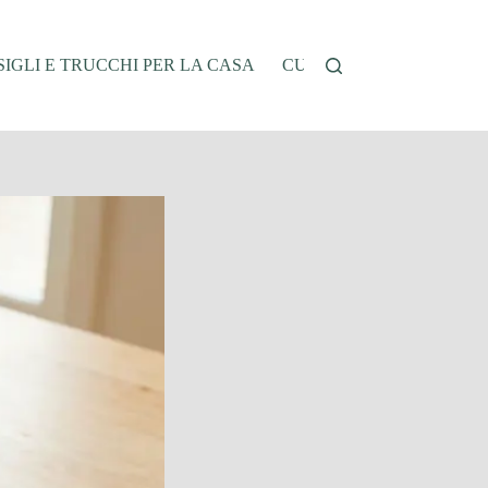
IGLI E TRUCCHI PER LA CASA
CUCINA E RICETTE
G