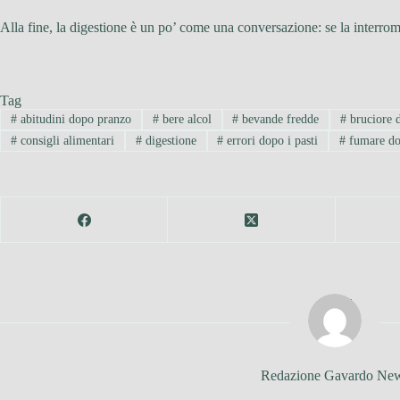
Alla fine, la digestione è un po’ come una conversazione: se la interromp
Tag
#
abitudini dopo pranzo
#
bere alcol
#
bevande fredde
#
bruciore 
#
consigli alimentari
#
digestione
#
errori dopo i pasti
#
fumare dop
Redazione Gavardo Ne