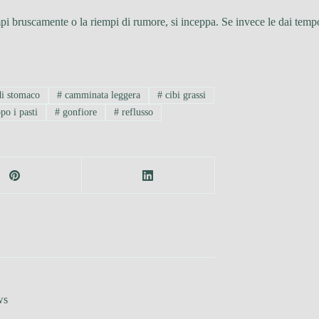
i bruscamente o la riempi di rumore, si inceppa. Se invece le dai tempo e 
di stomaco
#
camminata leggera
#
cibi grassi
o i pasti
#
gonfiore
#
reflusso
ws