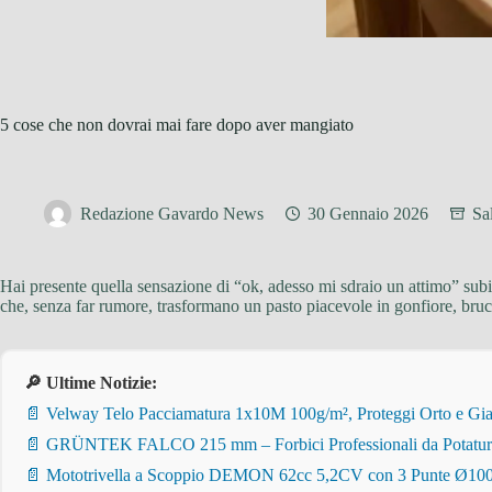
5 cose che non dovrai mai fare dopo aver mangiato
Redazione Gavardo News
30 Gennaio 2026
Sa
Hai presente quella sensazione di “ok, adesso mi sdraio un attimo” subit
che, senza far rumore, trasformano un pasto piacevole in gonfiore, bruc
🔎 Ultime Notizie:
📄 Velway Telo Pacciamatura 1x10M 100g/m², Proteggi Orto e Giar
📄 GRÜNTEK FALCO 215 mm – Forbici Professionali da Potatura pe
📄 Mototrivella a Scoppio DEMON 62cc 5,2CV con 3 Punte Ø100/