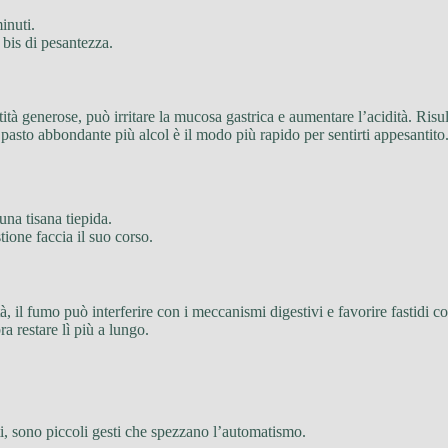
inuti.
 bis di pesantezza.
tità generose, può irritare la mucosa gastrica e aumentare l’acidità. Risu
 pasto abbondante più alcol è il modo più rapido per sentirti appesantito
una tisana tiepida.
tione faccia il suo corso.
à, il fumo può interferire con i meccanismi digestivi e favorire fastidi 
a restare lì più a lungo.
ti, sono piccoli gesti che spezzano l’automatismo.