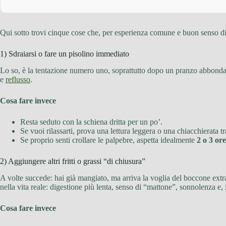
Qui sotto trovi cinque cose che, per esperienza comune e buon senso dig
1) Sdraiarsi o fare un pisolino immediato
Lo so, è la tentazione numero uno, soprattutto dopo un pranzo abbondante.
e
reflusso
.
Cosa fare invece
Resta seduto con la schiena dritta per un po’.
Se vuoi rilassarti, prova una lettura leggera o una chiacchierata tr
Se proprio senti crollare le palpebre, aspetta idealmente
2 o 3 ore
2) Aggiungere altri fritti o grassi “di chiusura”
A volte succede: hai già mangiato, ma arriva la voglia del boccone extra
nella vita reale: digestione più lenta, senso di “mattone”, sonnolenza e
Cosa fare invece