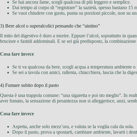
Se hai ancora fame, scegli qualcosa di più leggero e semplice.
Dai tempo al corpo di “registrare” la sazietà, spesso bastano 15 m
Se vuoi chiudere con gusto, punta su porzioni piccole, non su un
3) Bere alcol o superalcolici pensando che “aiutino”
Il mito del digestivo è duro a morire. Eppure l’alcol, soprattutto in quan
bruciore e fastidi addominali. E se sei già predisposto, la combinazione
Cosa fare invece
Se ti va qualcosa da bere, scegli acqua a temperatura ambiente o 
Se sei a tavola con amici, rallenta, chiacchiera, lascia che la diges
4) Fumare subito dopo il pasto
Questa è una trappola comune: “una sigaretta e poi sto meglio”. In realt
aver fumato, la sensazione di pesantezza non si alleggerisce, anzi, sembr
Cosa fare invece
Aspetta, anche solo mezz’ora, e valuta se la voglia cala da sola.
Dopo il pasto, prova a spostarti, cambiare ambiente, lavarti i den