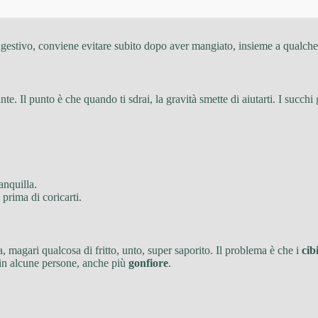
estivo, conviene evitare subito dopo aver mangiato, insieme a qualche al
 Il punto è che quando ti sdrai, la gravità smette di aiutarti. I succhi 
anquilla.
prima di coricarti.
, magari qualcosa di fritto, unto, super saporito. Il problema è che i
cib
, in alcune persone, anche più
gonfiore
.