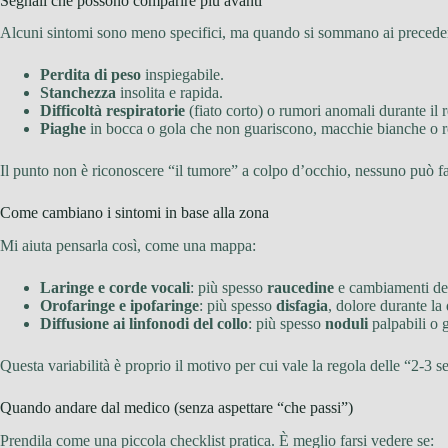
Segnali che possono comparire più avanti
Alcuni sintomi sono meno specifici, ma quando si sommano ai preceden
Perdita di peso
inspiegabile.
Stanchezza
insolita e rapida.
Difficoltà respiratorie
(fiato corto) o rumori anomali durante il r
Piaghe
in bocca o gola che non guariscono, macchie bianche o 
Il punto non è riconoscere “il tumore” a colpo d’occhio, nessuno può fa
Come cambiano i sintomi in base alla zona
Mi aiuta pensarla così, come una mappa:
Laringe e corde vocali
: più spesso
raucedine
e cambiamenti del
Orofaringe e ipofaringe
: più spesso
disfagia
, dolore durante la
Diffusione ai linfonodi del collo
: più spesso
noduli
palpabili o 
Questa variabilità è proprio il motivo per cui vale la regola delle “2-3 s
Quando andare dal medico (senza aspettare “che passi”)
Prendila come una piccola checklist pratica. È meglio farsi vedere se: