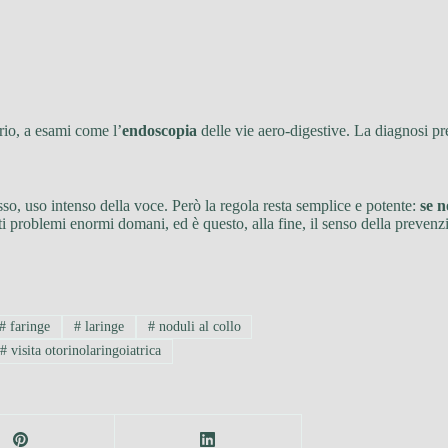
ario, a esami come l’
endoscopia
delle vie aero-digestive. La diagnosi pr
so, uso intenso della voce. Però la regola resta semplice e potente:
se n
i problemi enormi domani, ed è questo, alla fine, il senso della prevenz
#
faringe
#
laringе
#
noduli al collo
#
visita otorinolaringoiatrica