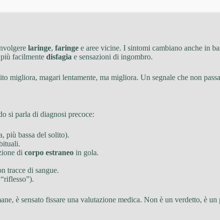
involgere
laringe
,
faringe
e aree vicine. I sintomi cambiano anche in bas
 più facilmente
disfagia
e sensazioni di ingombro.
lito migliora, magari lentamente, ma migliora. Un segnale che non passa,
do si parla di diagnosi precoce:
 più bassa del solito).
ituali.
zione di
corpo estraneo
in gola.
on tracce di sangue.
“riflesso”).
timane, è sensato fissare una valutazione medica. Non è un verdetto, è un 