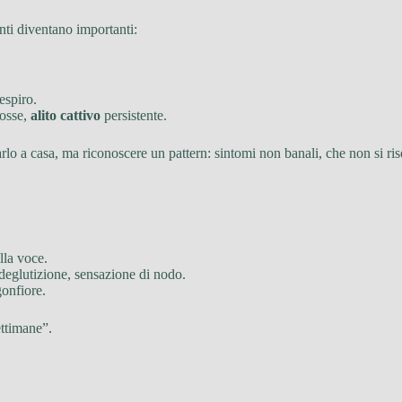
ti diventano importanti:
espiro.
rosse,
alito cattivo
persistente.
rlo a casa, ma riconoscere un pattern: sintomi non banali, che non si ri
la voce.
 deglutizione, sensazione di nodo.
gonfiore.
ettimane”.