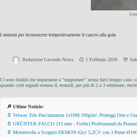
Cont
I sintomi per riconoscere tempestivamente il cancro alla gola
Redazione Gavardo News
1 Febbraio 2026
Sal
Ci sono fastidi che impariamo a “sopportare” senza farci troppo caso: un
quando certi segnali restano lì, testardi, per più di 2 o 3 settimane, mer
🔎 Ultime Notizie:
📄 Velway Telo Pacciamatura 1x10M 100g/m², Proteggi Orto e Giar
📄 GRÜNTEK FALCO 215 mm – Forbici Professionali da Potatura pe
📄 Mototrivella a Scoppio DEMON 62cc 5,2CV con 3 Punte Ø100/