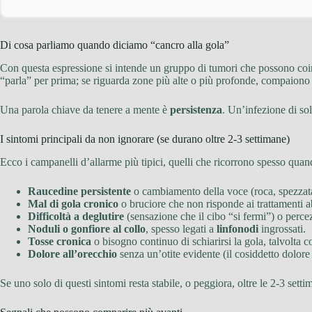
Di cosa parliamo quando diciamo “cancro alla gola”
Con questa espressione si intende un gruppo di tumori che possono co
“parla” per prima; se riguarda zone più alte o più profonde, compaiono
Una parola chiave da tenere a mente è
persistenza
. Un’infezione di so
I sintomi principali da non ignorare (se durano oltre 2-3 settimane)
Ecco i campanelli d’allarme più tipici, quelli che ricorrono spesso quan
Raucedine persistente
o cambiamento della voce (roca, spezzata,
Mal di gola cronico
o bruciore che non risponde ai trattamenti ab
Difficoltà a deglutire
(sensazione che il cibo “si fermi”) o perce
Noduli o gonfiore al collo
, spesso legati a
linfonodi
ingrossati.
Tosse cronica
o bisogno continuo di schiarirsi la gola, talvolta c
Dolore all’orecchio
senza un’otite evidente (il cosiddetto dolore 
Se uno solo di questi sintomi resta stabile, o peggiora, oltre le 2-3 set