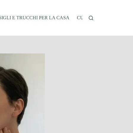
IGLI E TRUCCHI PER LA CASA
CUCINA E RICETTE
G