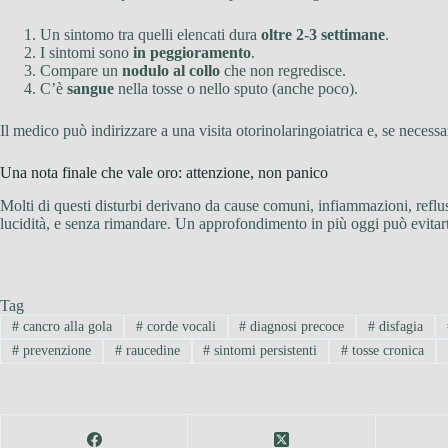
Un sintomo tra quelli elencati dura
oltre 2-3 settimane
.
I sintomi sono
in peggioramento
.
Compare un
nodulo al collo
che non regredisce.
C’è
sangue
nella tosse o nello sputo (anche poco).
Il medico può indirizzare a una visita otorinolaringoiatrica e, se necess
Una nota finale che vale oro: attenzione, non panico
Molti di questi disturbi derivano da cause comuni, infiammazioni, reflus
lucidità, e senza rimandare. Un approfondimento in più oggi può evitart
Tag
#
cancro alla gola
#
corde vocali
#
diagnosi precoce
#
disfagia
#
prevenzione
#
raucedine
#
sintomi persistenti
#
tosse cronica