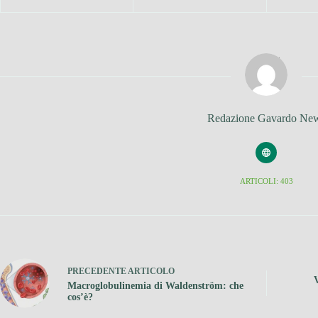
Redazione Gavardo Ne
ARTICOLI: 403
PRECEDENTE
ARTICOLO
Macroglobulinemia di Waldenström: che
cos’è?