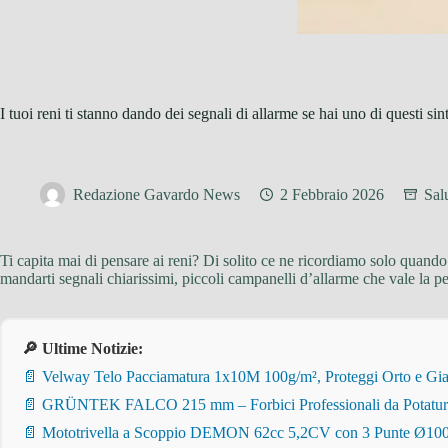
I tuoi reni ti stanno dando dei segnali di allarme se hai uno di questi si
Redazione Gavardo News
2 Febbraio 2026
Sal
Ti capita mai di pensare ai reni? Di solito ce ne ricordiamo solo quando
mandarti segnali chiarissimi, piccoli campanelli d’allarme che vale la 
🔎 Ultime Notizie:
📄 Velway Telo Pacciamatura 1x10M 100g/m², Proteggi Orto e Giar
📄 GRÜNTEK FALCO 215 mm – Forbici Professionali da Potatura pe
📄 Mototrivella a Scoppio DEMON 62cc 5,2CV con 3 Punte Ø100/