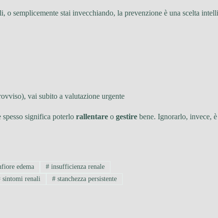
ali, o semplicemente stai invecchiando, la prevenzione è una scelta inte
rovviso), vai subito a valutazione urgente
e spesso significa poterlo
rallentare
o
gestire
bene. Ignorarlo, invece, è
fiore edema
#
insufficienza renale
#
sintomi renali
#
stanchezza persistente