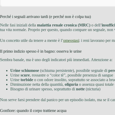
Perché i segnali arrivano tardi (e perché non è colpa tua)
Nelle fasi iniziali della
malattia renale cronica (MRC)
o dell’
insuffic
tua vita normale. Proprio per questo, quando compare un segnale, non v
Un concetto utile da tenere a mente è l’
omeostasi
: i reni lavorano per m
Il primo indizio spesso è in bagno: osserva le urine
Sembra banale, ma è uno degli indicatori più immediati. Attenzione a:
Urine schiumose
(schiuma persistente), possibile segnale di
per
Urine
scure
, rossastre o “color tè”, possibile presenza di sangue
Urine
torbide
o con odore insolito, soprattutto se associato a bru
Diminuzione netta della quantità,
oliguria
o assenza quasi totale 
Bisogno di urinare spesso, soprattutto di
notte
(nicturia)
Non serve farsi prendere dal panico per un episodio isolato, ma se il ca
Gonfiore: quando il corpo trattiene acqua