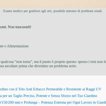
Esame medico per gonfiore agli arti, possibile sintomo di problemi renali.
ntomi. Non trascurarli!
ute e Alimentazione
 qualcosa “non torna”, ma il punto è proprio questo: spesso i reni non f
pena ascoltare prima che diventino un problema serio.
dino con il Telo Anti Erbacce Permeabile e Resistente ai Raggi UV
r un Taglio Preciso, Potente e Senza Sforzo nel Tuo Giardino
150/200 mm e Prolunga – Potenza Estrema per Ogni Lavoro in Giard