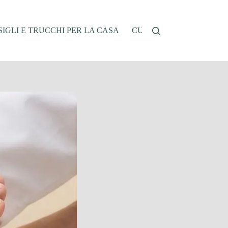
IGLI E TRUCCHI PER LA CASA
CUCINA E RICETTE
G