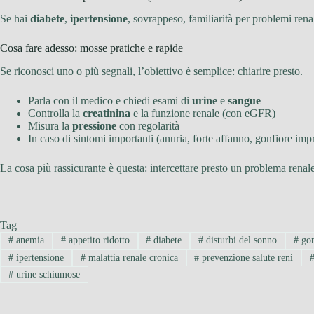
Se hai
diabete
,
ipertensione
, sovrappeso, familiarità per problemi ren
Cosa fare adesso: mosse pratiche e rapide
Se riconosci uno o più segnali, l’obiettivo è semplice: chiarire presto.
Parla con il medico e chiedi esami di
urine
e
sangue
Controlla la
creatinina
e la funzione renale (con eGFR)
Misura la
pressione
con regolarità
In caso di sintomi importanti (anuria, forte affanno, gonfiore imp
La cosa più rassicurante è questa: intercettare presto un problema renal
Tag
#
anemia
#
appetito ridotto
#
diabete
#
disturbi del sonno
#
gon
#
ipertensione
#
malattia renale cronica
#
prevenzione salute reni
#
urine schiumose