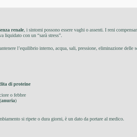
ienza renale
, i sintomi possono essere vaghi o assenti. I reni compensan
a liquidato con un “sarà stress”.
antenere l’equilibrio interno, acqua, sali, pressione, eliminazione delle s
dita di proteine
ciore o febbre
(
anuria
)
mbiamento si ripete o dura giorni, è un dato da portare al medico.