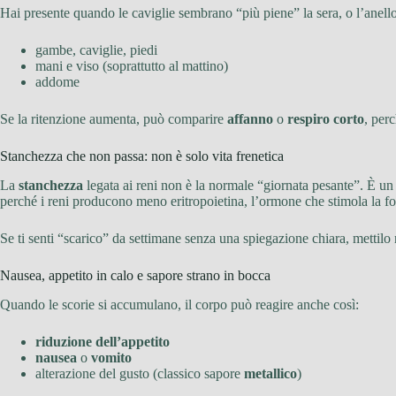
Hai presente quando le caviglie sembrano “più piene” la sera, o l’anello
gambe, caviglie, piedi
mani e viso (soprattutto al mattino)
addome
Se la ritenzione aumenta, può comparire
affanno
o
respiro corto
, per
Stanchezza che non passa: non è solo vita frenetica
La
stanchezza
legata ai reni non è la normale “giornata pesante”. È un
perché i reni producono meno eritropoietina, l’ormone che stimola la fo
Se ti senti “scarico” da settimane senza una spiegazione chiara, mettilo n
Nausea, appetito in calo e sapore strano in bocca
Quando le scorie si accumulano, il corpo può reagire anche così:
riduzione dell’appetito
nausea
o
vomito
alterazione del gusto (classico sapore
metallico
)