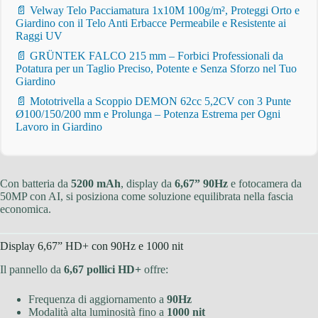
📄 Velway Telo Pacciamatura 1x10M 100g/m², Proteggi Orto e
Giardino con il Telo Anti Erbacce Permeabile e Resistente ai
Raggi UV
📄 GRÜNTEK FALCO 215 mm – Forbici Professionali da
Potatura per un Taglio Preciso, Potente e Senza Sforzo nel Tuo
Giardino
📄 Mototrivella a Scoppio DEMON 62cc 5,2CV con 3 Punte
Ø100/150/200 mm e Prolunga – Potenza Estrema per Ogni
Lavoro in Giardino
Con batteria da
5200 mAh
, display da
6,67” 90Hz
e fotocamera da
50MP con AI, si posiziona come soluzione equilibrata nella fascia
economica.
Display 6,67” HD+ con 90Hz e 1000 nit
Il pannello da
6,67 pollici HD+
offre:
Frequenza di aggiornamento a
90Hz
Modalità alta luminosità fino a
1000 nit