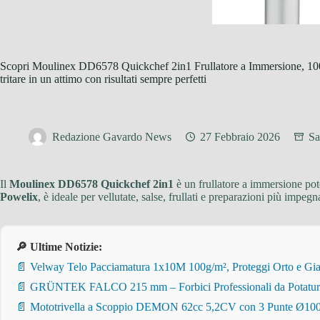
Scopri Moulinex DD6578 Quickchef 2in1 Frullatore a Immersione, 1000 
tritare in un attimo con risultati sempre perfetti
Redazione Gavardo News
27 Febbraio 2026
Sa
Il
Moulinex DD6578 Quickchef 2in1
è un frullatore a immersione pote
Powelix
, è ideale per vellutate, salse, frullati e preparazioni più impegn
🔎 Ultime Notizie:
📄 Velway Telo Pacciamatura 1x10M 100g/m², Proteggi Orto e Giar
📄 GRÜNTEK FALCO 215 mm – Forbici Professionali da Potatura pe
📄 Mototrivella a Scoppio DEMON 62cc 5,2CV con 3 Punte Ø100/