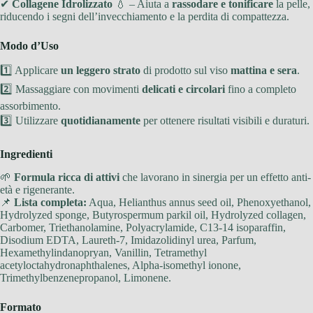
✔
Collagene Idrolizzato
💧 – Aiuta a
rassodare e tonificare
la pelle,
riducendo i segni dell’invecchiamento e la perdita di compattezza.
Modo d’Uso
1️⃣ Applicare
un leggero strato
di prodotto sul viso
mattina e sera
.
2️⃣ Massaggiare con movimenti
delicati e circolari
fino a completo
assorbimento.
3️⃣ Utilizzare
quotidianamente
per ottenere risultati visibili e duraturi.
Ingredienti
🌱
Formula ricca di attivi
che lavorano in sinergia per un effetto anti-
età e rigenerante.
📌
Lista completa:
Aqua, Helianthus annus seed oil, Phenoxyethanol,
Hydrolyzed sponge, Butyrospermum parkil oil, Hydrolyzed collagen,
Carbomer, Triethanolamine, Polyacrylamide, C13-14 isoparaffin,
Disodium EDTA, Laureth-7, Imidazolidinyl urea, Parfum,
Hexamethylindanopryan, Vanillin, Tetramethyl
acetyloctahydronaphthalenes, Alpha-isomethyl ionone,
Trimethylbenzenepropanol, Limonene.
Formato