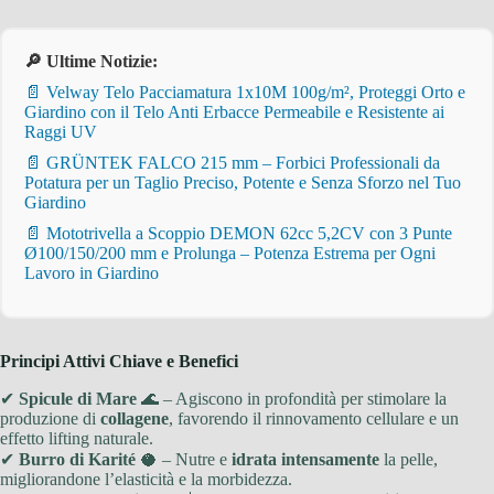
🔎 Ultime Notizie:
📄 Velway Telo Pacciamatura 1x10M 100g/m², Proteggi Orto e
Giardino con il Telo Anti Erbacce Permeabile e Resistente ai
Raggi UV
📄 GRÜNTEK FALCO 215 mm – Forbici Professionali da
Potatura per un Taglio Preciso, Potente e Senza Sforzo nel Tuo
Giardino
📄 Mototrivella a Scoppio DEMON 62cc 5,2CV con 3 Punte
Ø100/150/200 mm e Prolunga – Potenza Estrema per Ogni
Lavoro in Giardino
Principi Attivi Chiave e Benefici
✔
Spicule di Mare
🌊 – Agiscono in profondità per stimolare la
produzione di
collagene
, favorendo il rinnovamento cellulare e un
effetto lifting naturale.
✔
Burro di Karité
🥥 – Nutre e
idrata intensamente
la pelle,
migliorandone l’elasticità e la morbidezza.