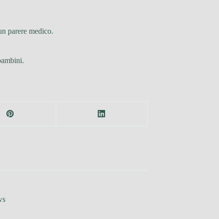
 un parere medico.
 bambini.
ws