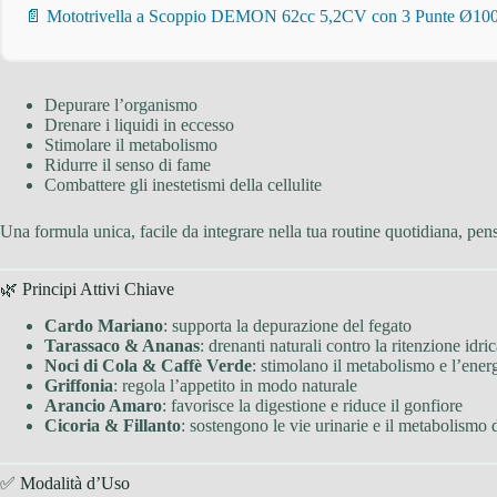
📄 Mototrivella a Scoppio DEMON 62cc 5,2CV con 3 Punte Ø100/
Depurare l’organismo
Drenare i liquidi in eccesso
Stimolare il metabolismo
Ridurre il senso di fame
Combattere gli inestetismi della cellulite
Una formula unica, facile da integrare nella tua routine quotidiana, pensat
🌿 Principi Attivi Chiave
Cardo Mariano
: supporta la depurazione del fegato
Tarassaco & Ananas
: drenanti naturali contro la ritenzione idri
Noci di Cola & Caffè Verde
: stimolano il metabolismo e l’ener
Griffonia
: regola l’appetito in modo naturale
Arancio Amaro
: favorisce la digestione e riduce il gonfiore
Cicoria & Fillanto
: sostengono le vie urinarie e il metabolismo 
✅ Modalità d’Uso