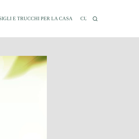
IGLI E TRUCCHI PER LA CASA
CUCINA E RICETTE
G