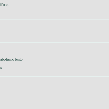
ll’uso.
tabolismo lento
vo