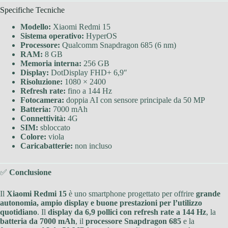
Specifiche Tecniche
Modello:
Xiaomi Redmi 15
Sistema operativo:
HyperOS
Processore:
Qualcomm Snapdragon 685 (6 nm)
RAM:
8 GB
Memoria interna:
256 GB
Display:
DotDisplay FHD+ 6,9″
Risoluzione:
1080 × 2400
Refresh rate:
fino a 144 Hz
Fotocamera:
doppia AI con sensore principale da 50 MP
Batteria:
7000 mAh
Connettività:
4G
SIM:
sbloccato
Colore:
viola
Caricabatterie:
non incluso
✅
Conclusione
Il
Xiaomi Redmi 15
è uno smartphone progettato per offrire
grande
autonomia, ampio display e buone prestazioni per l’utilizzo
quotidiano
. Il
display da 6,9 pollici con refresh rate a 144 Hz
, la
batteria da 7000 mAh
, il
processore Snapdragon 685
e la