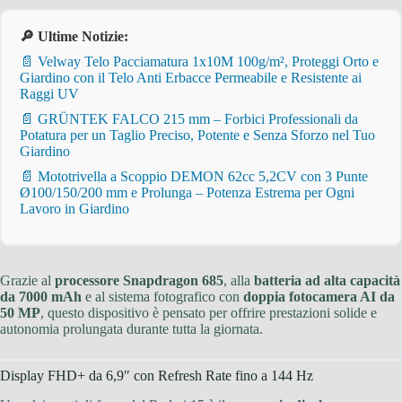
🔎 Ultime Notizie:
📄 Velway Telo Pacciamatura 1x10M 100g/m², Proteggi Orto e
Giardino con il Telo Anti Erbacce Permeabile e Resistente ai
Raggi UV
📄 GRÜNTEK FALCO 215 mm – Forbici Professionali da
Potatura per un Taglio Preciso, Potente e Senza Sforzo nel Tuo
Giardino
📄 Mototrivella a Scoppio DEMON 62cc 5,2CV con 3 Punte
Ø100/150/200 mm e Prolunga – Potenza Estrema per Ogni
Lavoro in Giardino
Grazie al
processore Snapdragon 685
, alla
batteria ad alta capacità
da 7000 mAh
e al sistema fotografico con
doppia fotocamera AI da
50 MP
, questo dispositivo è pensato per offrire prestazioni solide e
autonomia prolungata durante tutta la giornata.
Display FHD+ da 6,9″ con Refresh Rate fino a 144 Hz