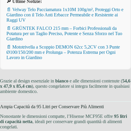
🔎 Ultime Notizie:
📄 Velway Telo Pacciamatura 1x10M 100g/m², Proteggi Orto e
Giardino con il Telo Anti Erbacce Permeabile e Resistente ai
Raggi UV
📄 GRÜNTEK FALCO 215 mm – Forbici Professionali da
Potatura per un Taglio Preciso, Potente e Senza Sforzo nel Tuo
Giardino
📄 Mototrivella a Scoppio DEMON 62cc 5,2CV con 3 Punte
Ø100/150/200 mm e Prolunga – Potenza Estrema per Ogni
Lavoro in Giardino
Grazie al design essenziale in
bianco
e alle dimensioni contenute (
54,6
x 47,9 x 85,4 cm
), questo congelatore si integra facilmente in qualsiasi
ambiente domestico.
Ampia Capacità da 95 Litri per Conservare Più Alimenti
Nonostante le dimensioni compatte, l’Hisense MCF95E offre
95 litri
di capacità netta
, ideali per conservare grandi quantità di alimenti
congelati.