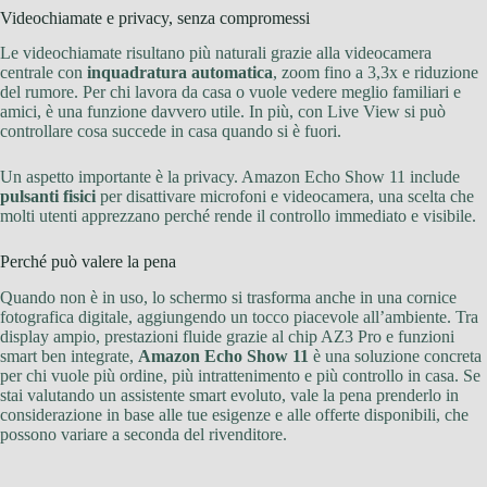
Videochiamate e privacy, senza compromessi
Le videochiamate risultano più naturali grazie alla videocamera
centrale con
inquadratura automatica
, zoom fino a 3,3x e riduzione
del rumore. Per chi lavora da casa o vuole vedere meglio familiari e
amici, è una funzione davvero utile. In più, con Live View si può
controllare cosa succede in casa quando si è fuori.
Un aspetto importante è la privacy. Amazon Echo Show 11 include
pulsanti fisici
per disattivare microfoni e videocamera, una scelta che
molti utenti apprezzano perché rende il controllo immediato e visibile.
Perché può valere la pena
Quando non è in uso, lo schermo si trasforma anche in una cornice
fotografica digitale, aggiungendo un tocco piacevole all’ambiente. Tra
display ampio, prestazioni fluide grazie al chip AZ3 Pro e funzioni
smart ben integrate,
Amazon Echo Show 11
è una soluzione concreta
per chi vuole più ordine, più intrattenimento e più controllo in casa. Se
stai valutando un assistente smart evoluto, vale la pena prenderlo in
considerazione in base alle tue esigenze e alle offerte disponibili, che
possono variare a seconda del rivenditore.