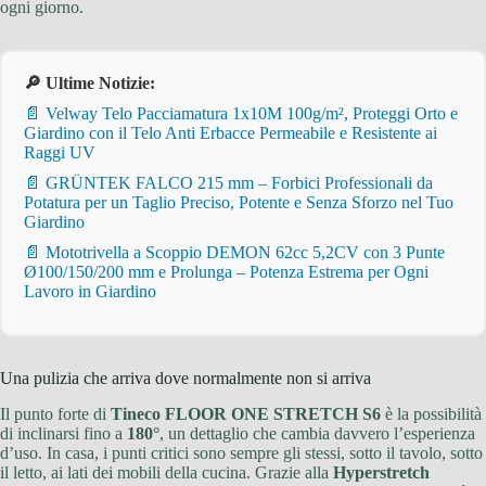
ogni giorno.
🔎 Ultime Notizie:
📄 Velway Telo Pacciamatura 1x10M 100g/m², Proteggi Orto e
Giardino con il Telo Anti Erbacce Permeabile e Resistente ai
Raggi UV
📄 GRÜNTEK FALCO 215 mm – Forbici Professionali da
Potatura per un Taglio Preciso, Potente e Senza Sforzo nel Tuo
Giardino
📄 Mototrivella a Scoppio DEMON 62cc 5,2CV con 3 Punte
Ø100/150/200 mm e Prolunga – Potenza Estrema per Ogni
Lavoro in Giardino
Una pulizia che arriva dove normalmente non si arriva
Il punto forte di
Tineco FLOOR ONE STRETCH S6
è la possibilità
di inclinarsi fino a
180°
, un dettaglio che cambia davvero l’esperienza
d’uso. In casa, i punti critici sono sempre gli stessi, sotto il tavolo, sotto
il letto, ai lati dei mobili della cucina. Grazie alla
Hyperstretch