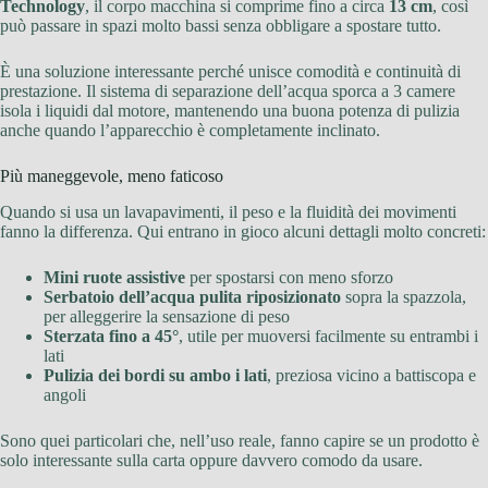
Technology
, il corpo macchina si comprime fino a circa
13 cm
, così
può passare in spazi molto bassi senza obbligare a spostare tutto.
È una soluzione interessante perché unisce comodità e continuità di
prestazione. Il sistema di separazione dell’acqua sporca a 3 camere
isola i liquidi dal motore, mantenendo una buona potenza di pulizia
anche quando l’apparecchio è completamente inclinato.
Più maneggevole, meno faticoso
Quando si usa un lavapavimenti, il peso e la fluidità dei movimenti
fanno la differenza. Qui entrano in gioco alcuni dettagli molto concreti:
Mini ruote assistive
per spostarsi con meno sforzo
Serbatoio dell’acqua pulita riposizionato
sopra la spazzola,
per alleggerire la sensazione di peso
Sterzata fino a 45°
, utile per muoversi facilmente su entrambi i
lati
Pulizia dei bordi su ambo i lati
, preziosa vicino a battiscopa e
angoli
Sono quei particolari che, nell’uso reale, fanno capire se un prodotto è
solo interessante sulla carta oppure davvero comodo da usare.