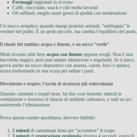
Formaggi
stagionati in eccesso
Caffè, cioccolato, snack e cibi molto lavorati
Oli raffinati, meglio usare grassi di qualità con moderazione
Un trucco semplice: quando mangi proteine animali, “raddoppia” le
verdure nel piatto. È un gesto piccolo, ma cambia l’equilibrio del pasto.
Il rituale del mattino: acqua e limone, e un succo “verde”
Molti trovano utile bere
acqua con limone
appena svegli. Non è una
bacchetta magica, però può aiutare idratazione e regolarità. Se ti piace,
prova anche un succo depurativo con ananas, carote, kiwi e spinaci,
senza trasformarlo in una scusa per saltare i pasti.
Movimento e respiro: l’uscita di sicurezza più sottovalutata
Quando cammini e respiri bene, fai due cose insieme: stimoli la
ventilazione e favorisci il rilascio di anidride carbonica, e sudi un po’,
sostenendo l’eliminazione.
Prova questa routine quotidiana, davvero fattibile:
5 minuti
di camminata lenta per “accendere” il corpo
3 minuti
di
respirazione profonda
(inspira 4 secondi, espira 6