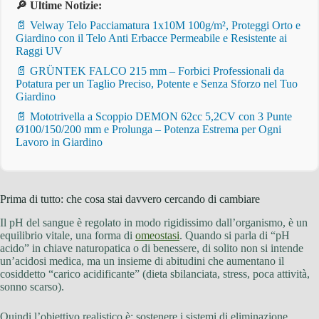
🔎 Ultime Notizie:
📄 Velway Telo Pacciamatura 1x10M 100g/m², Proteggi Orto e
Giardino con il Telo Anti Erbacce Permeabile e Resistente ai
Raggi UV
📄 GRÜNTEK FALCO 215 mm – Forbici Professionali da
Potatura per un Taglio Preciso, Potente e Senza Sforzo nel Tuo
Giardino
📄 Mototrivella a Scoppio DEMON 62cc 5,2CV con 3 Punte
Ø100/150/200 mm e Prolunga – Potenza Estrema per Ogni
Lavoro in Giardino
Prima di tutto: che cosa stai davvero cercando di cambiare
Il pH del sangue è regolato in modo rigidissimo dall’organismo, è un
equilibrio vitale, una forma di
omeostasi
. Quando si parla di “pH
acido” in chiave naturopatica o di benessere, di solito non si intende
un’acidosi medica, ma un insieme di abitudini che aumentano il
cosiddetto “carico acidificante” (dieta sbilanciata, stress, poca attività,
sonno scarso).
Quindi l’obiettivo realistico è: sostenere i sistemi di eliminazione