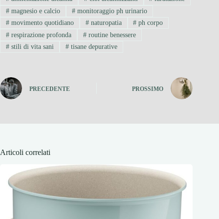
#
magnesio e calcio
#
monitoraggio ph urinario
#
movimento quotidiano
#
naturopatia
#
ph corpo
#
respirazione profonda
#
routine benessere
#
stili di vita sani
#
tisane depurative
PRECEDENTE
PROSSIMO
Articoli correlati