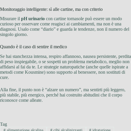
Monitoraggio intelligente: sì alle cartine, ma con criterio
Misurare il
pH urinario
con cartine tornasole può essere un modo
curioso per osservare come reagisci ai cambiamenti, ma non è una
diagnosi. Usalo come “diario” e guarda le tendenze, non il numero del
singolo giorno.
Quando è il caso di sentire il medico
Se hai stanchezza intensa, respiro affannoso, nausea persistente, perdita
di peso inspiegabile, o se sospetti un problema metabolico, meglio non
affidarsi al fai da te. Le strategie naturopatiche (anche quelle ispirate a
metodi come Kousmine) sono supporto al benessere, non sostituti di
cure.
Alla fine, il punto non è “alzare un numero”, ma sentirti più leggero,
più stabile, più energico, perché hai costruito abitudini che il corpo
riconosce come alleate.
Tag
#
alimentazione alcalina
#
cibi alcalinizzanti
#
idratazione