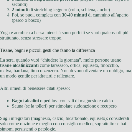
secondi)
2 minuti
di stretching leggero (collo, schiena, anche)
Poi, se puoi, completa con
30-40 minuti
di cammino all’aperto
(parco o bosco)
Yoga e aerobica a bassa intensità sono perfetti se vuoi qualcosa di più
strutturato, senza stressare troppo.
Tisane, bagni e piccoli gesti che fanno la differenza
La sera, quando vuoi “chiudere la giornata”, molte persone usano
tisane alcalinizzanti
come tarassaco, ortica, equiseto, finocchio,
malva, bardana, timo o zenzero. Non devono diventare un obbligo, ma
un modo gentile per idratarti e rallentare.
Altri rimedi di benessere citati spesso:
Bagni alcalini
o pediluvi con sali di magnesio e calcio
Sauna (se la tolleri) per stimolare sudorazione e recupero
Sugli integratori (magnesio, calcio, bicarbonato, equiseto): considerali
solo come opzione e meglio con consiglio medico, soprattutto se hai
sintomi persistenti o patologie.