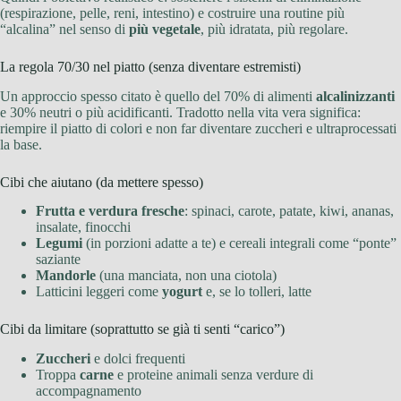
(respirazione, pelle, reni, intestino) e costruire una routine più
“alcalina” nel senso di
più vegetale
, più idratata, più regolare.
La regola 70/30 nel piatto (senza diventare estremisti)
Un approccio spesso citato è quello del 70% di alimenti
alcalinizzanti
e 30% neutri o più acidificanti. Tradotto nella vita vera significa:
riempire il piatto di colori e non far diventare zuccheri e ultraprocessati
la base.
Cibi che aiutano (da mettere spesso)
Frutta e verdura fresche
: spinaci, carote, patate, kiwi, ananas,
insalate, finocchi
Legumi
(in porzioni adatte a te) e cereali integrali come “ponte”
saziante
Mandorle
(una manciata, non una ciotola)
Latticini leggeri come
yogurt
e, se lo tolleri, latte
Cibi da limitare (soprattutto se già ti senti “carico”)
Zuccheri
e dolci frequenti
Troppa
carne
e proteine animali senza verdure di
accompagnamento