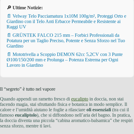
🔎 Ultime Notizie:
📄 Velway Telo Pacciamatura 1x10M 100g/m², Proteggi Orto e
Giardino con il Telo Anti Erbacce Permeabile e Resistente ai
Raggi UV
📄 GRÜNTEK FALCO 215 mm – Forbici Professionali da
Potatura per un Taglio Preciso, Potente e Senza Sforzo nel Tuo
Giardino
📄 Mototrivella a Scoppio DEMON 62cc 5,2CV con 3 Punte
Ø100/150/200 mm e Prolunga – Potenza Estrema per Ogni
Lavoro in Giardino
Il “segreto” è tutto nel vapore
Quando appendi un rametto fresco di
eucalipto
in doccia, non stai
facendo magia, stai sfruttando fisica e botanica in modo semplice. Il
calore e l’umidità aiutano le foglie a rilasciare
oli essenziali
(tra cui il
famoso
eucaliptolo
), che si diffondono nell’aria del bagno. In pratica,
la doccia diventa una piccola “cabina aromatico-balsamica” che respiri
senza sforzo, mentre ti lavi.