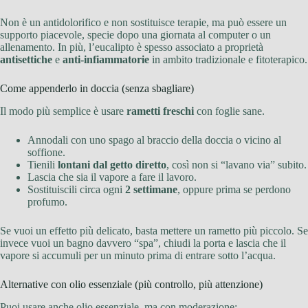
Non è un antidolorifico e non sostituisce terapie, ma può essere un
supporto piacevole, specie dopo una giornata al computer o un
allenamento. In più, l’eucalipto è spesso associato a proprietà
antisettiche
e
anti-infiammatorie
in ambito tradizionale e fitoterapico.
Come appenderlo in doccia (senza sbagliare)
Il modo più semplice è usare
rametti freschi
con foglie sane.
Annodali con uno spago al braccio della doccia o vicino al
soffione.
Tienili
lontani dal getto diretto
, così non si “lavano via” subito.
Lascia che sia il vapore a fare il lavoro.
Sostituiscili circa ogni
2 settimane
, oppure prima se perdono
profumo.
Se vuoi un effetto più delicato, basta mettere un rametto più piccolo. Se
invece vuoi un bagno davvero “spa”, chiudi la porta e lascia che il
vapore si accumuli per un minuto prima di entrare sotto l’acqua.
Alternative con olio essenziale (più controllo, più attenzione)
Puoi usare anche olio essenziale, ma con moderazione: