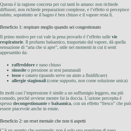
Questa è la ragione concreta per cui tanti lo amano: non richiede
diffusori, non richiede preparazioni complesse, e l’effetto si percepisce
subito, soprattutto se il bagno è ben chiuso e il vapore resta lì.
Beneficio 1: respirare meglio quando sei congestionato
Il primo motivo per cui vale la pena provarlo è l’effetto sulle
vie
respiratorie
. Il profumo balsamico, trasportato dal vapore, dà quella
sensazione di “aria che si apre”, utile nei momenti in cui ti senti
appesantito da:
raffreddore
e naso chiuso
sinusite
o pressione ai seni paranasali
tosse
e catarro (quando serve un aiuto a fluidificare)
allergie stagionali
(come supporto, non come soluzione unica)
In molti casi l’impressione è simile a un suffumigio leggero, ma più
comodo, perché avviene mentre fai la doccia. L’azione percepita è
spesso
decongestionante
e
balsamica
, con un effetto “fresco” che può
essere piacevole anche in estate.
Beneficio 2: un reset mentale che non ti aspetti
C’è un aspetto che sorprende: non è solo una questione di naso.