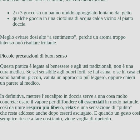
2 o 3 gocce su un panno umido appoggiato lontano dal getto
qualche goccia in una ciotolina di acqua calda vicino al piatto
doccia
Meglio evitare dosi alte “a sentimento”, perché un aroma troppo
intenso può risultare irritante.
Piccole precauzioni di buon senso
Questa pratica è legata al benessere e agli usi tradizionali, non è una
cura medica. Se sei sensibile agli odori forti, se hai asma, o se in casa ci
sono bambini piccoli, valuta un approccio più leggero, oppure chiedi
un parere al medico.
In definitiva, mettere l’eucalipto in doccia serve a una cosa molto
concreta: usare il vapore per diffondere
oli essenziali
in modo naturale,
così da unire
respiro più libero
,
relax
e una sensazione di “pulito”
che resta addosso anche dopo esserti asciugato. E quando un gesto così
semplice riesce a fare così tanto, viene voglia di ripeterlo.