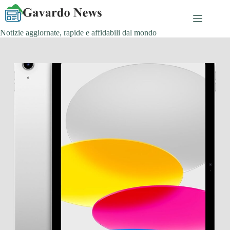
Salta
al
contenuto
Notizie aggiornate, rapide e affidabili dal mondo