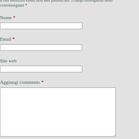
Il tuo indirizzo email non sarà pubblicato.
I campi obbligatori sono
contrassegnati
*
Nome
*
Email
*
Sito web
Aggiungi commento
*