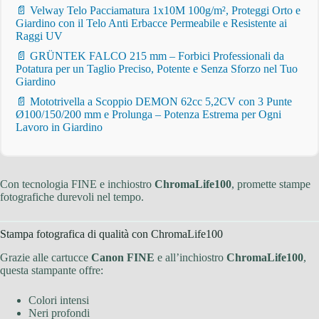
📄 Velway Telo Pacciamatura 1x10M 100g/m², Proteggi Orto e
Giardino con il Telo Anti Erbacce Permeabile e Resistente ai
Raggi UV
📄 GRÜNTEK FALCO 215 mm – Forbici Professionali da
Potatura per un Taglio Preciso, Potente e Senza Sforzo nel Tuo
Giardino
📄 Mototrivella a Scoppio DEMON 62cc 5,2CV con 3 Punte
Ø100/150/200 mm e Prolunga – Potenza Estrema per Ogni
Lavoro in Giardino
Con tecnologia FINE e inchiostro
ChromaLife100
, promette stampe
fotografiche durevoli nel tempo.
Stampa fotografica di qualità con ChromaLife100
Grazie alle cartucce
Canon FINE
e all’inchiostro
ChromaLife100
,
questa stampante offre:
Colori intensi
Neri profondi