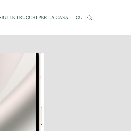
IGLI E TRUCCHI PER LA CASA
CUCINA E RICETTE
G