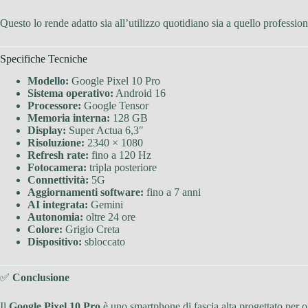
Questo lo rende adatto sia all’utilizzo quotidiano sia a quello profession
Specifiche Tecniche
Modello:
Google Pixel 10 Pro
Sistema operativo:
Android 16
Processore:
Google Tensor
Memoria interna:
128 GB
Display:
Super Actua 6,3″
Risoluzione:
2340 × 1080
Refresh rate:
fino a 120 Hz
Fotocamera:
tripla posteriore
Connettività:
5G
Aggiornamenti software:
fino a 7 anni
AI integrata:
Gemini
Autonomia:
oltre 24 ore
Colore:
Grigio Creta
Dispositivo:
sbloccato
✅
Conclusione
Il
Google Pixel 10 Pro
è uno smartphone di fascia alta progettato per o