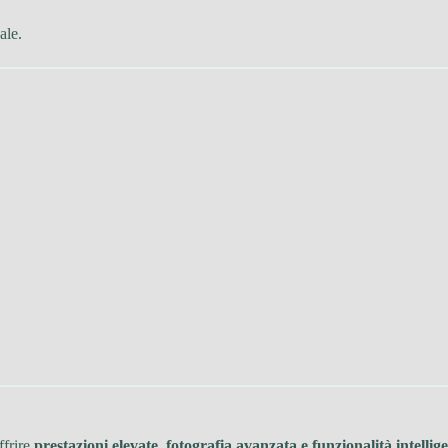
ale.
ffrire
prestazioni elevate, fotografia avanzata e funzionalità intelligen