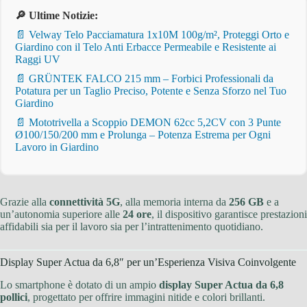
🔎 Ultime Notizie:
📄 Velway Telo Pacciamatura 1x10M 100g/m², Proteggi Orto e
Giardino con il Telo Anti Erbacce Permeabile e Resistente ai
Raggi UV
📄 GRÜNTEK FALCO 215 mm – Forbici Professionali da
Potatura per un Taglio Preciso, Potente e Senza Sforzo nel Tuo
Giardino
📄 Mototrivella a Scoppio DEMON 62cc 5,2CV con 3 Punte
Ø100/150/200 mm e Prolunga – Potenza Estrema per Ogni
Lavoro in Giardino
Grazie alla
connettività 5G
, alla memoria interna da
256 GB
e a
un’autonomia superiore alle
24 ore
, il dispositivo garantisce prestazioni
affidabili sia per il lavoro sia per l’intrattenimento quotidiano.
Display Super Actua da 6,8″ per un’Esperienza Visiva Coinvolgente
Lo smartphone è dotato di un ampio
display Super Actua da 6,8
pollici
, progettato per offrire immagini nitide e colori brillanti.