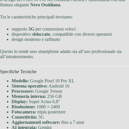
finitura elegante
Nero Ossidiana
.
Tra le caratteristiche principali troviamo:
supporto
5G
per connessioni veloci
dispositivo
sbloccato
, compatibile con diversi operatori
design moderno e raffinato
Questo lo rende uno smartphone adatto sia all’uso professionale sia
all’intrattenimento.
Specifiche Tecniche
Modello:
Google Pixel 10 Pro XL
Sistema operativo:
Android 16
Processore:
Google Tensor
Memoria interna:
256 GB
Display:
Super Actua 6,8″
Risoluzione:
1080 × 2400
Fotocamera:
tripla posteriore
Connettività:
5G
Aggiornamenti software:
fino a 7 anni
AI integrata:
Gemini