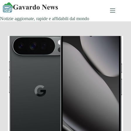
Salta
al
contenuto
Notizie aggiornate, rapide e affidabili dal mondo