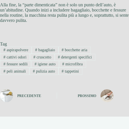
Alla fine, la “parte dimenticata” non è solo un punto dell’auto, è
un’abitudine. Quando inizi a includere bagagliaio, bocchette e fessure
nella routine, la macchina resta pulita più a lungo e, soprattutto, si sente
davvero pulita.
Tag
#
aspirapolvere
#
bagagliaio
#
bocchette aria
#
cattivi odori
#
cruscotto
#
detergenti specifici
#
fessure sedili
#
igiene auto
#
microfibra
#
peli animali
#
pulizia auto
#
tappetini
PRECEDENTE
PROSSIMO