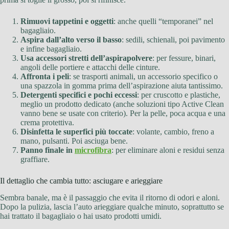
Rimuovi tappetini e oggetti
: anche quelli “temporanei” nel
bagagliaio.
Aspira dall’alto verso il basso
: sedili, schienali, poi pavimento
e infine bagagliaio.
Usa accessori stretti dell’aspirapolvere
: per fessure, binari,
angoli delle portiere e attacchi delle cinture.
Affronta i peli
: se trasporti animali, un accessorio specifico o
una spazzola in gomma prima dell’aspirazione aiuta tantissimo.
Detergenti specifici e pochi eccessi
: per cruscotto e plastiche,
meglio un prodotto dedicato (anche soluzioni tipo Active Clean
vanno bene se usate con criterio). Per la pelle, poca acqua e una
crema protettiva.
Disinfetta le superfici più toccate
: volante, cambio, freno a
mano, pulsanti. Poi asciuga bene.
Panno finale in
microfibra
: per eliminare aloni e residui senza
graffiare.
Il dettaglio che cambia tutto: asciugare e arieggiare
Sembra banale, ma è il passaggio che evita il ritorno di odori e aloni.
Dopo la pulizia, lascia l’auto arieggiare qualche minuto, soprattutto se
hai trattato il bagagliaio o hai usato prodotti umidi.