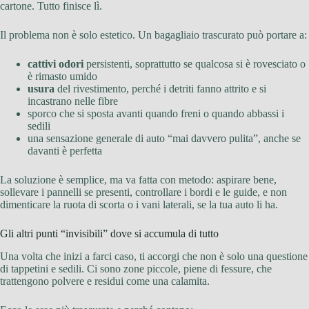
cartone. Tutto finisce lì.
Il problema non è solo estetico. Un bagagliaio trascurato può portare a:
cattivi odori
persistenti, soprattutto se qualcosa si è rovesciato o
è rimasto umido
usura
del rivestimento, perché i detriti fanno attrito e si
incastrano nelle fibre
sporco che si sposta avanti quando freni o quando abbassi i
sedili
una sensazione generale di auto “mai davvero pulita”, anche se
davanti è perfetta
La soluzione è semplice, ma va fatta con metodo: aspirare bene,
sollevare i pannelli se presenti, controllare i bordi e le guide, e non
dimenticare la ruota di scorta o i vani laterali, se la tua auto li ha.
Gli altri punti “invisibili” dove si accumula di tutto
Una volta che inizi a farci caso, ti accorgi che non è solo una questione
di tappetini e sedili. Ci sono zone piccole, piene di fessure, che
trattengono polvere e residui come una calamita.