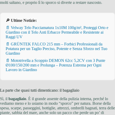
molti saltano, e proprio lì lo sporco si diverte a restare nascosto.
🔎 Ultime Notizie:
📄 Velway Telo Pacciamatura 1x10M 100g/m², Proteggi Orto e
Giardino con il Telo Anti Erbacce Permeabile e Resistente ai
Raggi UV
📄 GRÜNTEK FALCO 215 mm – Forbici Professionali da
Potatura per un Taglio Preciso, Potente e Senza Sforzo nel Tuo
Giardino
📄 Mototrivella a Scoppio DEMON 62cc 5,2CV con 3 Punte
Ø100/150/200 mm e Prolunga – Potenza Estrema per Ogni
Lavoro in Giardino
La parte che quasi tutti dimenticano: il bagagliaio
Sì, il
bagagliaio
. È il grande assente della pulizia interna, perché lo
vediamo meno e lo usiamo in modo “sporco” per natura. Borse della
spesa, scarpe, passeggini, bottiglie, attrezzi, ombrelli bagnati, terra delle
piante, sabbia del mare, anche solo un pacco che perde un po’ di