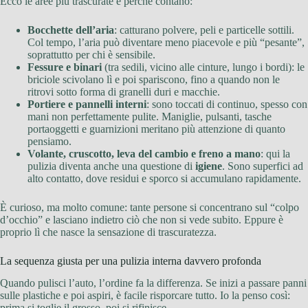
Ecco le aree più trascurate e perché contano:
Bocchette dell’aria
: catturano polvere, peli e particelle sottili.
Col tempo, l’aria può diventare meno piacevole e più “pesante”,
soprattutto per chi è sensibile.
Fessure e binari
(tra sedili, vicino alle cinture, lungo i bordi): le
briciole scivolano lì e poi spariscono, fino a quando non le
ritrovi sotto forma di granelli duri e macchie.
Portiere e pannelli interni
: sono toccati di continuo, spesso con
mani non perfettamente pulite. Maniglie, pulsanti, tasche
portaoggetti e guarnizioni meritano più attenzione di quanto
pensiamo.
Volante, cruscotto, leva del cambio e freno a mano
: qui la
pulizia diventa anche una questione di
igiene
. Sono superfici ad
alto contatto, dove residui e sporco si accumulano rapidamente.
È curioso, ma molto comune: tante persone si concentrano sul “colpo
d’occhio” e lasciano indietro ciò che non si vede subito. Eppure è
proprio lì che nasce la sensazione di trascuratezza.
La sequenza giusta per una pulizia interna davvero profonda
Quando pulisci l’auto, l’ordine fa la differenza. Se inizi a passare panni
sulle plastiche e poi aspiri, è facile risporcare tutto. Io la penso così:
prima si toglie il grosso, poi si rifinisce.