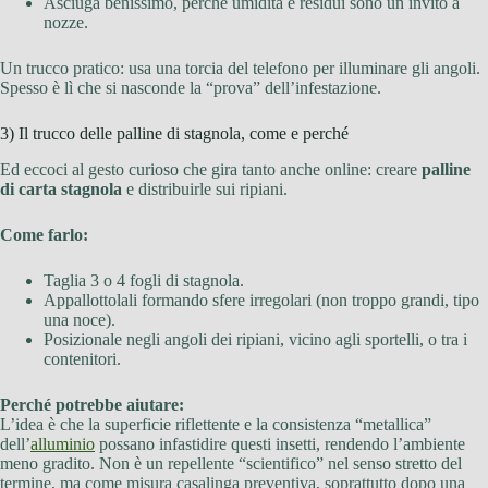
Asciuga benissimo, perché umidità e residui sono un invito a
nozze.
Un trucco pratico: usa una torcia del telefono per illuminare gli angoli.
Spesso è lì che si nasconde la “prova” dell’infestazione.
3) Il trucco delle palline di stagnola, come e perché
Ed eccoci al gesto curioso che gira tanto anche online: creare
palline
di carta stagnola
e distribuirle sui ripiani.
Come farlo:
Taglia 3 o 4 fogli di stagnola.
Appallottolali formando sfere irregolari (non troppo grandi, tipo
una noce).
Posizionale negli angoli dei ripiani, vicino agli sportelli, o tra i
contenitori.
Perché potrebbe aiutare:
L’idea è che la superficie riflettente e la consistenza “metallica”
dell’
alluminio
possano infastidire questi insetti, rendendo l’ambiente
meno gradito. Non è un repellente “scientifico” nel senso stretto del
termine, ma come misura casalinga preventiva, soprattutto dopo una