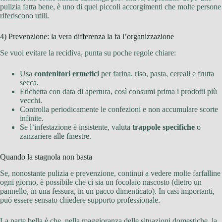
pulizia fatta bene, è uno di quei piccoli accorgimenti che molte persone
riferiscono utili.
4) Prevenzione: la vera differenza la fa l’organizzazione
Se vuoi evitare la recidiva, punta su poche regole chiare:
Usa
contenitori ermetici
per farina, riso, pasta, cereali e frutta
secca.
Etichetta con data di apertura, così consumi prima i prodotti più
vecchi.
Controlla periodicamente le confezioni e non accumulare scorte
infinite.
Se l’infestazione è insistente, valuta
trappole specifiche
o
zanzariere alle finestre.
Quando la stagnola non basta
Se, nonostante pulizia e prevenzione, continui a vedere molte farfalline
ogni giorno, è possibile che ci sia un focolaio nascosto (dietro un
pannello, in una fessura, in un pacco dimenticato). In casi importanti,
può essere sensato chiedere supporto professionale.
La parte bella è che, nella maggioranza delle situazioni domestiche, la