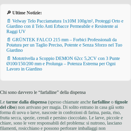
🔎 Ultime Notizie:
📄 Velway Telo Pacciamatura 1x10M 100g/m², Proteggi Orto e
Giardino con il Telo Anti Erbacce Permeabile e Resistente ai
Raggi UV
📄 GRÜNTEK FALCO 215 mm – Forbici Professionali da
Potatura per un Taglio Preciso, Potente e Senza Sforzo nel Tuo
Giardino
📄 Mototrivella a Scoppio DEMON 62cc 5,2CV con 3 Punte
Ø100/150/200 mm e Prolunga – Potenza Estrema per Ogni
Lavoro in Giardino
Chi sono davvero le “farfalline” della dispensa
Le
tarme dalla dispensa
(spesso chiamate anche
farfalline
o
tignole
del cibo
) non arrivano per magia. Di solito entrano in casa già sotto
forma di uova o larve, nascoste in confezioni di farina, pasta, riso,
frutta secca, spezie, cereali e persino cioccolato. Le larve, piccole e
chiare, sono le vere responsabili del problema: si nutrono, lasciano
filamenti, rosicchiano e possono perforare imballaggi non