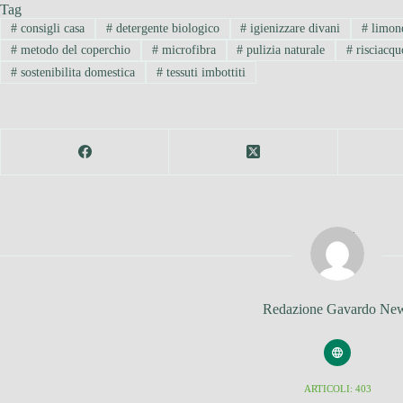
Tag
#
consigli casa
#
detergente biologico
#
igienizzare divani
#
limone
#
metodo del coperchio
#
microfibra
#
pulizia naturale
#
risciacquo
#
sostenibilita domestica
#
tessuti imbottiti
Redazione Gavardo Ne
ARTICOLI: 403