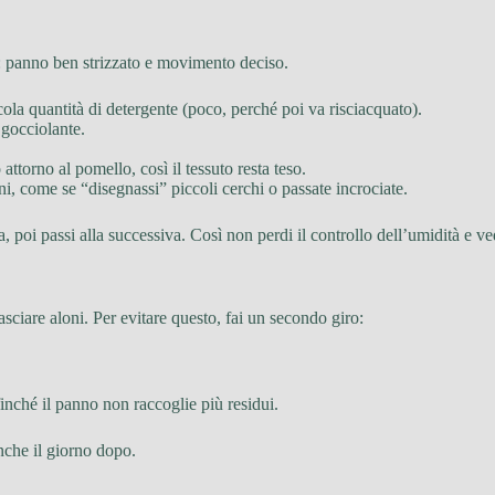
: panno ben strizzato e movimento deciso.
ola quantità di detergente (poco, perché poi va risciacquato).
 gocciolante.
ttorno al pomello, così il tessuto resta teso.
, come se “disegnassi” piccoli cerchi o passate incrociate.
 poi passi alla successiva. Così non perdi il controllo dell’umidità e ved
asciare aloni. Per evitare questo, fai un secondo giro:
inché il panno non raccoglie più residui.
anche il giorno dopo.