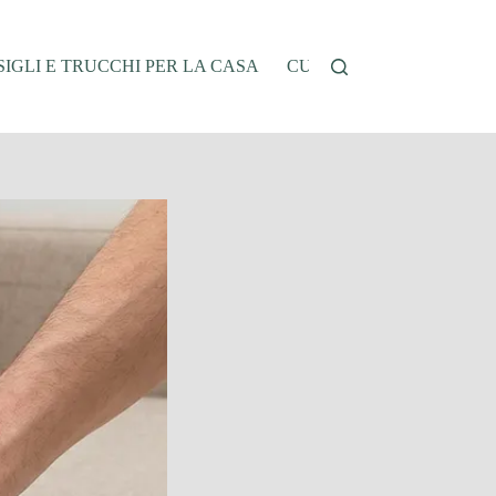
IGLI E TRUCCHI PER LA CASA
CUCINA E RICETTE
G