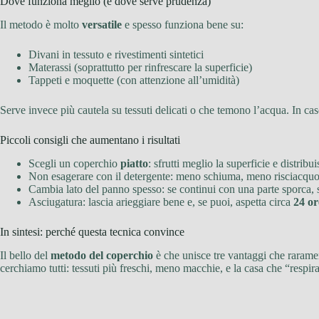
Dove funziona meglio (e dove serve prudenza)
Il metodo è molto
versatile
e spesso funziona bene su:
Divani in tessuto e rivestimenti sintetici
Materassi (soprattutto per rinfrescare la superficie)
Tappeti e moquette (con attenzione all’umidità)
Serve invece più cautela su tessuti delicati o che temono l’acqua. In c
Piccoli consigli che aumentano i risultati
Scegli un coperchio
piatto
: sfrutti meglio la superficie e distribui
Non esagerare con il detergente: meno schiuma, meno risciacquo
Cambia lato del panno spesso: se continui con una parte sporca, s
Asciugatura: lascia arieggiare bene e, se puoi, aspetta circa
24 or
In sintesi: perché questa tecnica convince
Il bello del
metodo del coperchio
è che unisce tre vantaggi che rarame
cerchiamo tutti: tessuti più freschi, meno macchie, e la casa che “respira