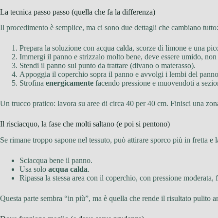
La tecnica passo passo (quella che fa la differenza)
Il procedimento è semplice, ma ci sono due dettagli che cambiano tutto
Prepara la soluzione con acqua calda, scorze di limone e una picc
Immergi il panno e strizzalo molto bene, deve essere umido, non
Stendi il panno sul punto da trattare (divano o materasso).
Appoggia il coperchio sopra il panno e avvolgi i lembi del panno a
Strofina
energicamente
facendo pressione e muovendoti a sezioni
Un trucco pratico: lavora su aree di circa 40 per 40 cm. Finisci una zona,
Il risciacquo, la fase che molti saltano (e poi si pentono)
Se rimane troppo sapone nel tessuto, può attirare sporco più in fretta e l
Sciacqua bene il panno.
Usa solo
acqua calda
.
Ripassa la stessa area con il coperchio, con pressione moderata, f
Questa parte sembra “in più”, ma è quella che rende il risultato pulito 