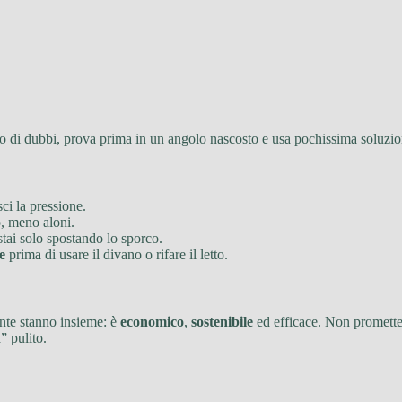
aso di dubbi, prova prima in un angolo nascosto e usa pochissima soluzio
sci la pressione.
, meno aloni.
tai solo spostando lo sporco.
e
prima di usare il divano o rifare il letto.
nte stanno insieme: è
economico
,
sostenibile
ed efficace. Non promette 
” pulito.