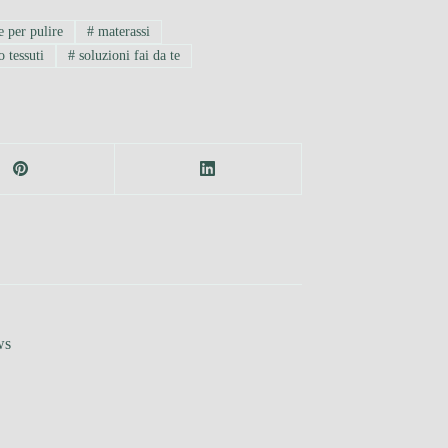
 per pulire
#
materassi
 tessuti
#
soluzioni fai da te
ws